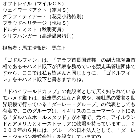
オフトレイル（マイルＣＳ）
ウェイワードアクト（霜月Ｓ）
グラフィティアート（花見小路特別）
プラウドヘリテージ（晩秋Ｓ）
ドルチェミスト（秋明菊賞）
クリフハンガー（高湯温泉特別）
担当者：馬主情報部 馬主Ｈ
「ゴドルフィン」は、「アラブ首長国連邦」の副大統領兼首
相であるモハメド殿下が代表を務めている競走馬管理団体で
すから、ここでは私も皆さんと同じように、「ゴドルフィ
ン」をモハメド殿下と書きますわね。
「ドバイワールドカップ」の創設者として広く知られている
モハメド殿下は、競走馬の生産と育成や、種牡馬の繋養を世
界規模で行っている「ダーレー・グループ」の代表としても
有名で、このグループは、イギリスのニューマーケットにあ
る「ダルハムホールスタッド」が本部で、元々、アイルラン
ドとアメリカとオーストラリアに牧場を持っていますし、２
００２年の６月には、グループの日本法人として、「ダーレ
ー・ジャパン株式会社」を設立していますの。