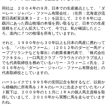
同社は、２００４年の９月、日本での生産拠点として、「ダ
ーレー・ジャパン・ファーム有限会社」（住所：北海道沙流
郡日高町富浜東３－２－１）を設立して、２００８年には、
鵡川にあった西山牧場の本場を買い取るなど、日本での生産
規模をどんどん拡大していて、今では、私が確認したとこ
ろ、道内に７つの牧場を所有していますわ。
それと、１９９０年から３０年以上も日本の馬産に携わって
いる、「パカパカファーム」（２０１２年のダービー馬ディ
ープブリランテなどを輩出）の創業者兼代表で、「株式会社
フクキタル」（一口馬主クラブ・ワラウカドのクラブ法人）
でも代表取締役を務めているハリー・スウィーニィ氏を、２
０１６年から「ダーレー・ジャパン・ファーム有限会社」の
代表取締役としていますの。
ハートレイクで１９９５年の安田記念を制するなど、以前か
ら積極的に所有馬をＪＲＡのレースに出走させていたモハメ
ド殿下は、２００９年の１１月にＪＲＡの個人馬主資格を取
得していまして、２０１０年から実際に馬を走らせています
わね。