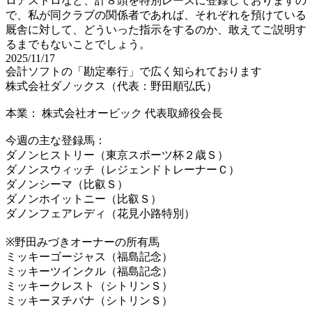
ロアストロなど、計８頭を特別レースに登録しておりますの
で、私が同クラブの関係者であれば、それぞれを預けている
厩舎に対して、どういった指示をするのか、敢えてご説明す
るまでもないことでしょう。
2025/11/17
会計ソフトの「勘定奉行」で広く知られております
株式会社ダノックス（代表：野田順弘氏）
本業： 株式会社オービック 代表取締役会長
今週の主な登録馬：
ダノンヒストリー（東京スポーツ杯２歳Ｓ）
ダノンスウィッチ（レジェンドトレーナーＣ）
ダノンシーマ（比叡Ｓ）
ダノンホイットニー（比叡Ｓ）
ダノンフェアレディ（花見小路特別）
※野田みづきオーナーの所有馬
ミッキーゴージャス（福島記念）
ミッキーツインクル（福島記念）
ミッキークレスト（シトリンＳ）
ミッキーヌチバナ（シトリンＳ）