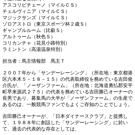
アスコリピチェーノ（マイルＣＳ）
チェルヴィニア（マイルＣＳ）
マジックサンズ（マイルＣＳ）
ゾロアストロ（東京スポーツ杯２歳Ｓ）
ギャンブルルーム（比叡Ｓ）
アルトゥーム（秋色Ｓ）
コリカンチャ（花見小路特別）
ラミントン（高湯温泉特別）
担当者：馬主情報部 馬主Ｔ
２００７年から「サンデーレーシング」（所在地：東京都港
区六本木５－１８－１５）の代表取締役を務めている吉田俊
介氏が、「ノーザンファーム」（所在地：北海道勇払郡安平
町早来源武２７５）の代表を務めている吉田勝己オーナーの
長男であり、募集馬の大半が「ノーザンファーム」の生産で
あるのは、一般競馬ファンでもよくご存知のことでしょう。
吉田勝己オーナーが、「日本ダイナースクラブ」と提携し
て、１９８８年に創設した「サンデーレーシング」に於い
て、過去の代表的な存在としては、