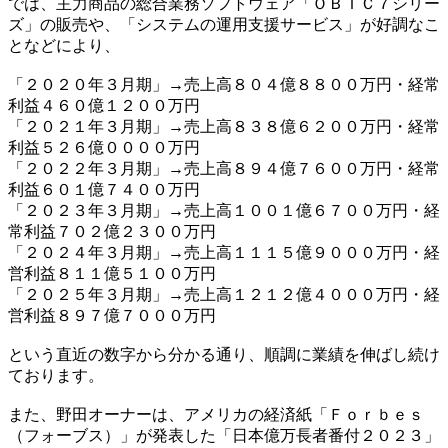
では、主力商品の総合業務ソフトウェア「ＯＢＩＣ７シリー
ズ」の販売や、「システムの運用支援サービス」が好調なこ
となどにより、
「２０２０年３月期」→売上高８０４億８８００万円・経常
利益４６０億１２００万円
「２０２１年３月期」→売上高８３８億６２００万円・経常
利益５２６億００００万円
「２０２２年３月期」→売上高８９４億７６００万円・経常
利益６０１億７４００万円
「２０２３年３月期」→売上高１００１億６７００万円・経
常利益７０２億２３００万円
「２０２４年３月期」→売上高１１１５億９０００万円・経
営利益８１１億５１００万円
「２０２５年３月期」→売上高１２１２億４０００万円・経
営利益８９７億７０００万円
という直近の数字から分かる通り、順調に業績を伸ばし続け
ております。
また、野田オーナーは、アメリカの経済紙「Ｆｏｒｂｅｓ
（フォーブス）」が発表した「日本億万長者番付２０２３」