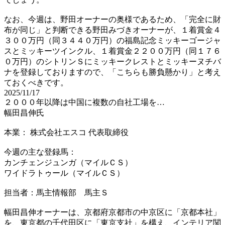
なお、今週は、野田オーナーの奥様であるため、「完全に財
布が同じ」と判断できる野田みづきオーナーが、１着賞金４
３００万円（同３４４０万円）の福島記念ミッキーゴージャ
スとミッキーツインクル、１着賞金２２００万円（同１７６
０万円）のシトリンＳにミッキークレストとミッキーヌチバ
ナを登録しておりますので、「こちらも勝負懸かり」と考え
ておくべきです。
2025/11/17
２０００年以降は中国に複数の自社工場を…
幅田昌伸氏
本業： 株式会社エスコ 代表取締役
今週の主な登録馬：
カンチェンジュンガ（マイルＣＳ）
ワイドラトゥール（マイルＣＳ）
担当者：馬主情報部 馬主Ｓ
幅田昌伸オーナーは、京都府京都市の中京区に「京都本社」
を、東京都の千代田区に「東京支社」を構え、インテリア関