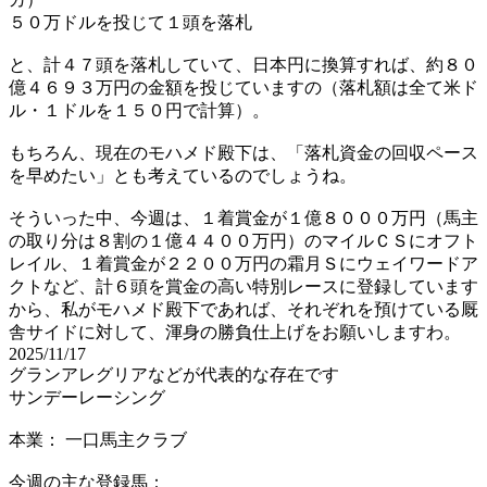
５０万ドルを投じて１頭を落札
と、計４７頭を落札していて、日本円に換算すれば、約８０
億４６９３万円の金額を投じていますの（落札額は全て米ド
ル・１ドルを１５０円で計算）。
もちろん、現在のモハメド殿下は、「落札資金の回収ペース
を早めたい」とも考えているのでしょうね。
そういった中、今週は、１着賞金が１億８０００万円（馬主
の取り分は８割の１億４４００万円）のマイルＣＳにオフト
レイル、１着賞金が２２００万円の霜月Ｓにウェイワードア
クトなど、計６頭を賞金の高い特別レースに登録しています
から、私がモハメド殿下であれば、それぞれを預けている厩
舎サイドに対して、渾身の勝負仕上げをお願いしますわ。
2025/11/17
グランアレグリアなどが代表的な存在です
サンデーレーシング
本業： 一口馬主クラブ
今週の主な登録馬：