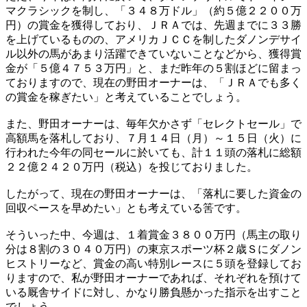
マクラシックを制し、「３４８万ドル」（約５億２２００万
円）の賞金を獲得しており、ＪＲＡでは、先週までに３３勝
を上げているものの、アメリカＪＣＣを制したダノンデサイ
ル以外の馬があまり活躍できていないことなどから、獲得賞
金が「５億４７５３万円」と、まだ昨年の５割ほどに留まっ
ておりますので、現在の野田オーナーは、「ＪＲＡでも多く
の賞金を稼ぎたい」と考えていることでしょう。
また、野田オーナーは、毎年欠かさず「セレクトセール」で
高額馬を落札しており、７月１４日（月）～１５日（火）に
行われた今年の同セールに於いても、計１１頭の落札に総額
２２億２４２０万円（税込）を投じておりました。
したがって、現在の野田オーナーは、「落札に要した資金の
回収ペースを早めたい」とも考えている筈です。
そういった中、今週は、１着賞金３８００万円（馬主の取り
分は８割の３０４０万円）の東京スポーツ杯２歳Ｓにダノン
ヒストリーなど、賞金の高い特別レースに５頭を登録してお
りますので、私が野田オーナーであれば、それぞれを預けて
いる厩舎サイドに対し、かなり勝負懸かった指示を出すこと
でしょう。