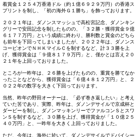
着賞金１２５４万香港ドル（約１億６９２９万円）の香港ス
プリントを制し、「初の海外Ｇ１勝ち」を飾っております。
２０２１年は、ダノンスマッシュで高松宮記念、ダノンキン
グリーで安田記念を制したものの、「３２勝・獲得賞金９億
６１７７万円」という成績に終わり、勝利数と賞金のどちら
も前年を下回ってしまいましたが、２０２２年は、ダノンス
コーピオンでＮＨＫマイルＣを制するなど、計３３勝を上
げ、獲得賞金は「９億８１７９万円」と、僅かとは言え２０
２１年を上回っておりました。
ところが一昨年は、２６勝を上げたものの、重賞を勝てなか
ったことなどから、獲得賞金は「６億４８１２万円」と、２
０２２年の数字を大きく下回っております。
当然、昨年の野田オーナーは、「必ず巻き返したい」と考え
ていた筈であり、実際、昨年は、ダノンデサイルで京成杯と
ダービーを制し、ダノンマッキンリーでファルコンＳとスワ
ンＳを制するなど、３０勝を上げ、獲得賞金が「１０億２５
４０万円」と、一昨年を大きく上回っておりました。
ただ、今年は、海外に於いて、ダノンデサイルでドバイシー