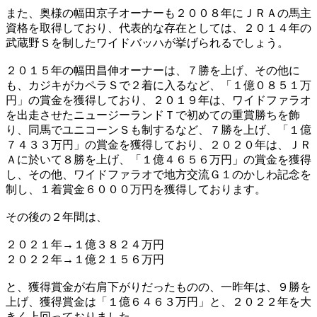
また、奥様の幅田京子オーナーも２００８年にＪＲＡの馬主
資格を取得しており、代表的な存在としては、２０１４年の
武蔵野Ｓを制したワイドバッハが挙げられるでしょう。
２０１５年の幅田昌伸オーナーは、７勝を上げ、その他に
も、カジキがカペラＳで２着に入るなど、「１億０８５１万
円」の賞金を獲得しており、２０１９年は、ワイドファラオ
を出走させたニュージーランドＴで初めての重賞勝ちを飾
り、同馬でユニコーンＳも制するなど、７勝を上げ、「１億
７４３３万円」の賞金を獲得しており、２０２０年は、ＪＲ
Ａに於いて８勝を上げ、「１億４６５６万円」の賞金を獲得
し、その他、ワイドファラオで地方交流Ｇ１のかしわ記念を
制し、１着賞金６０００万円を獲得しております。
その後の２年間は、
２０２１年→１億３８２４万円
２０２２年→１億２１５６万円
と、獲得賞金が右肩下がりだったものの、一昨年は、９勝を
上げ、獲得賞金は「１億６４６３万円」と、２０２２年を大
きく上回っておりました。