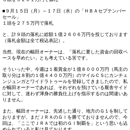
■９月１５日（月）～１７日（水）の「ＨＢＡセプテンバー
セール」
１頭を２７５万円で落札
と、計９頭の落札に総額１億２６０６万円を投じております
（落札金額は全て税込表記）。
当然、現在の幅田オーナーは、「落札に要した資金の回収ペ
ースを早めたい」とも考えている筈です。
そういった中、今週は１着賞金が１億８０００万円（馬主の
取り分は８割の１億４４００万円）のマイルＣＳにカンチェ
ンジュンガとワイドラトゥールを登録してきましたので、私
が幅田オーナーであれば、それぞれを預けている厩舎サイド
に対して、迷わず渾身の勝負仕上げを指示するのは間違いあ
りません。
また、幅田オーナーは、先述した通り、地方のＧ１を制して
おりますが、まだＪＲＡのＧＩを勝てておりませんので、今
回は、「ここでＪＲＡでは初のＧＩ制覇を」という思いも込
められていると私は見ております。