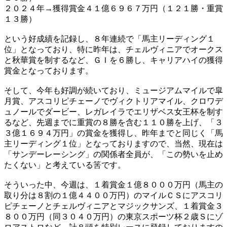
２０２４年→獲得賞金４１億６９６７万円（１２１勝・重賞
１３勝）
という好成績を記録し、８年連続で「馬主リーディング１
位」となっており、特に昨年は、チェルヴィニアでオークス
と秋華賞を制するなど、ＧＩを６勝し、キャリアハイの獲得
賞金となっております。
そして、今年も好調が続いており、ミュージアムマイルで皐
月賞、アスコリピチェーノでヴィクトリアマイル、クロワデ
ュノールでダービー、レガレイラでエリザベス女王杯を制す
るなど、先週までに重賞の８勝を含む１１０勝を上げ、「３
３億１６９４万円」の賞金を獲得し、昨年までと同じく「馬
主リーディング１位」となっておりますので、当然、現在は
「サンデーレーシング」の関係者全員が、「この勢いを止め
たくない」と考えている筈です。
そういった中、今週は、１着賞金１億８０００万円（馬主の
取り分は８割の１億４４００万円）のマイルＣＳにアスコリ
ピチェーノとチェルヴィニアとマジックサンズ、１着賞金３
８００万円（同３０４０万円）の東京スポーツ杯２歳Ｓにゾ