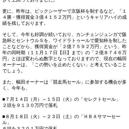
更に、昨年は、ビックシーザーで京阪杯を制するなど、「１
４勝・獲得賞金３億４１５２万円」というキャリアハイの成
績を残しております。
そして、今年も好調が続いており、カンチェンジュンガで阪
急杯とセントウルＳを、ワイドラトゥールで愛知杯を制した
ことなどから、獲得賞金が「２億７５９２万円」という、昨
年の同時期（１１月１７日【日】まで）の「２億８７４６万
円」とほぼ変わらぬ数字となっておりますので、現在の幅田
オーナーは、「この勢いを止めたくない」と考えていること
でしょう。
また、幅田オーナーは「競走馬セール」に参加する機会が多
く、今年も、
■７月１４日（月）～１５日（火）の「セレクトセール」
２頭を９１３０万円で落札
■８月１８日（火）～２３日（土）の「ＨＢＡサマーセー
ル」
６頭を３２０１万円で落札