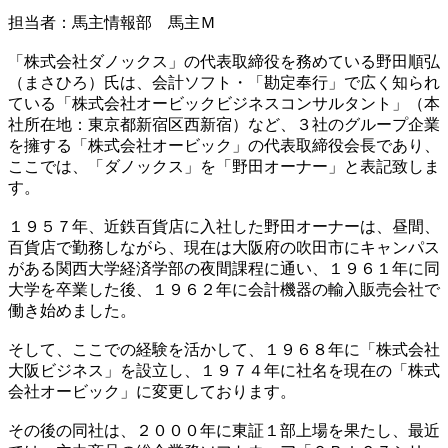
担当者：馬主情報部 馬主Ｍ
「株式会社ダノックス」の代表取締役を務めている野田順弘
（まさひろ）氏は、会計ソフト・「勘定奉行」で広く知られ
ている「株式会社オービックビジネスコンサルタント」（本
社所在地：東京都新宿区西新宿）など、３社のグループ企業
を擁する「株式会社オービック」の代表取締役会長であり、
ここでは、「ダノックス」を「野田オーナー」と表記致しま
す。
１９５７年、近鉄百貨店に入社した野田オーナーは、昼間、
百貨店で勤務しながら、現在は大阪府の吹田市にキャンパス
がある関西大学経済学部の夜間課程に通い、１９６１年に同
大学を卒業した後、１９６２年に会計機器の輸入販売会社で
働き始めました。
そして、ここでの経験を活かして、１９６８年に「株式会社
大阪ビジネス」を設立し、１９７４年に社名を現在の「株式
会社オービック」に変更しております。
その後の同社は、２０００年に東証１部上場を果たし、最近