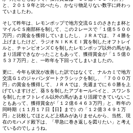
と、２０１９年と比べたら、かなり物足りない数字に終わっ
ていましたわ。
そして昨年は、レモンポップで地方交流Ｇ１のさきたま杯と
マイルＣＳ南部杯を制して、この２レースで「１億５５００
万円」の賞金を獲得していましたし、ＪＲＡでは、７４勝を
上げましたけど、ラジオＮＩＫＫＥＩ賞を制したオフトレイ
ルと、チャンピオンズＣを制したレモンポップ以外の馬があ
まり活躍できなかったこともあって、獲得賞金が「１５億０
５３７万円」と、一昨年を下回ってしまいましたの。
更に、今年も状況が改善した訳ではなくて、ナルカミで地方
交流Ｇ１のジャパンダートクラシックを制し、「７０００万
円」の賞金を獲得して、ＪＲＡでは、先週までに６０勝を上
げていますけど、葵Ｓを制したアブキールベイと、スワンＳ
を制したオフトレイル以外の馬があまり活躍できていないこ
ともあって、獲得賞金が「１２億６４６３万円」と、昨年の
同時期（１１月１７日【日】まで）の「１２億３４９１万
円」と比較してほとんど上積みがありませんから、当然、現
在のモハメド殿下は、「早急に巻き返しを図りたい」と考え
ているのでしょうね。