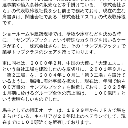
連事業や輸入食器の販売などを手掛けている、「株式会社さ
ら」の代表取締役社長を少し前まで務めており、現在の主な
肩書きは、関連会社である「株式会社エスコ」の代表取締役
です。
ショールームや建築現場では、壁紙や床材などを決める時
に、「サンプルブック」という特殊なカタログを用いるケー
スが多く、「株式会社さら」は、その「サンプルブック」で
業界トップクラスのシェアを誇っております。
更に同社は、２０００年２月、中国の大連に「大連エスコ」
という自社工場を建設したのを皮切りに、２００１年９月に
「第２工場」を、２００４年１０月に「第３工場」を設けて
いるように、順調に海外事業を拡大し、現在は、年間で約４
００万冊の「サンプルブック」を製造しており、２０２５年
１月期に於けるグループ全体の売上高は、「１００億円」と
いう素晴らしいものでした。
馬主としての幅田オーナーは、１９９９年からＪＲＡで馬を
走らせている、キャリアが２０年以上のベテランでして、現
在までに１００頭近くを所有しております。