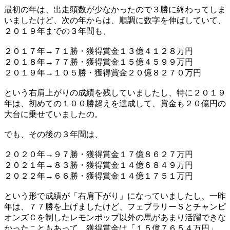
最初の年は、出走頭数が少なかったので３勝に終わってしま
いましたけど、次の年からは、順調に数字を伸ばしていて、
２０１９年までの３年間も、
２０１７年→７１勝・獲得賞金１３億４１２８万円
２０１８年→７７勝・獲得賞金１５億４５９９万円
２０１９年→１０５勝・獲得賞金２０億８２７０万円
という右肩上がりの成績を残していましたし、特に２０１９
年は、初めての１００勝超えを達成して、賞金も２０億円の
大台に乗せていましたの。
でも、その後の３年間は、
２０２０年→９７勝・獲得賞金１７億８６２７万円
２０２１年→８３勝・獲得賞金１４億６８４９万円
２０２２年→６６勝・獲得賞金１４億１７５１万円
という形で成績が「右肩下がり」になっていましたし、一昨
年は、７７勝を上げましたけど、フェブラリーＳとチャンピ
オンズＣを制したレモンポップ以外の馬があまり活躍できな
かったこともあって、獲得賞金は「１５億７６５４万円」