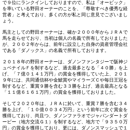
で９位にランクインしておりますので、私は「オービック」
を率いている野田オーナーのことを、「尊敬すべき優秀な経
営者」と考えており、多くの方が私と同じ意見でございまし
ょう。
馬主としての野田オーナーは、確か２０００年からＪＲＡで
馬を走らせており、当初は個人の名義で所有しておりました
が、２００２年からは、前年に設立した自身の資産管理会社
である「ダノックス」の名義で所有しております。
２０１８年の野田オーナーは、ダノンファンタジーで阪神ジ
ュベナイルＦを制するなど、過去最多となる「４０勝」を上
げ、「７億０１４１万円」の賞金を獲得していた上、２０１
９年には、共同通信杯や金鯱賞やマイラーズＣや毎日王冠を
制するなど、重賞９勝を含む３３勝を上げ、過去最高となる
「１１億６１６１万円」の賞金を獲得しておりました。
そして２０２０年は、ＪＲＡに於いて、重賞７勝を含む３４
勝を上げ、「１０億００３４万円」という前年に次ぐ賞金を
獲得しており、尚且つ、ダノンファラオでジャパンダートダ
ービー（地方交流Ｇ１）を制するなど、地方で「９３５０万
円」の賞金を獲得しており、更には、ダノンスマッシュで１