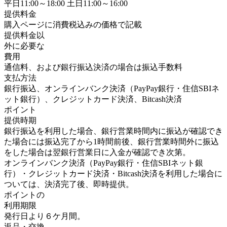
平日11:00～18:00 土日11:00～16:00
提供料金
購入ページに消費税込みの価格で記載
提供料金以
外に必要な
費用
通信料、および銀行振込決済の場合は振込手数料
支払方法
銀行振込、オンラインバンク決済（PayPay銀行・住信SBIネ
ット銀行）、クレジットカード決済、Bitcash決済
ポイント
提供時期
銀行振込を利用した場合、銀行営業時間内に振込が確認でき
た場合には振込完了から1時間前後、銀行営業時間外に振込
をした場合は翌銀行営業日に入金が確認でき次第。
オンラインバンク決済（PayPay銀行・住信SBIネット銀
行）・クレジットカード決済・Bitcash決済を利用した場合に
ついては、決済完了後、即時提供。
ポイントの
利用期限
発行日より６ケ月間。
返品・交換