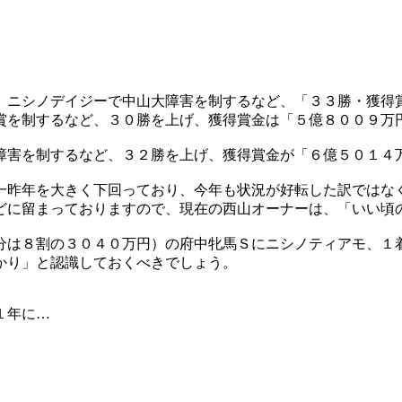
、ニシノデイジーで中山大障害を制するなど、「３３勝・獲得
賞を制するなど、３０勝を上げ、獲得賞金は「５億８００９万
障害を制するなど、３２勝を上げ、獲得賞金が「６億５０１４
一昨年を大きく下回っており、今年も状況が好転した訳ではな
どに留まっておりますので、現在の西山オーナーは、「いい頃
分は８割の３０４０万円）の府中牝馬Ｓにニシノティアモ、１
かり」と認識しておくべきでしょう。
１年に…