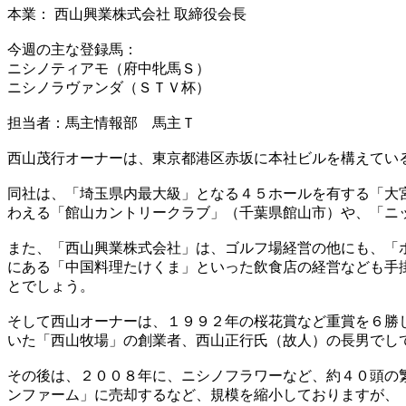
本業： 西山興業株式会社 取締役会長
今週の主な登録馬：
ニシノティアモ（府中牝馬Ｓ）
ニシノラヴァンダ（ＳＴＶ杯）
担当者：馬主情報部 馬主Ｔ
西山茂行オーナーは、東京都港区赤坂に本社ビルを構えてい
同社は、「埼玉県内最大級」となる４５ホールを有する「大
わえる「館山カントリークラブ」（千葉県館山市）や、「ニ
また、「西山興業株式会社」は、ゴルフ場経営の他にも、「
にある「中国料理たけくま」といった飲食店の経営なども手
とでしょう。
そして西山オーナーは、１９９２年の桜花賞など重賞を６勝
いた「西山牧場」の創業者、西山正行氏（故人）の長男でし
その後は、２００８年に、ニシノフラワーなど、約４０頭の
ンファーム」に売却するなど、規模を縮小しておりますが、