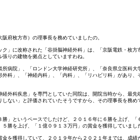
大阪府枚方市）の理事長を務めていましたの。
ック」に改称された「谷掛脳神経外科」は、「京阪電鉄・枚方
ル張りの建物を拠点としていますわね。
談所病院」、「ロンドン大学神経研究所」、「奈良県立医科大
形外科」、「神経内科」、「内科」、「リハビリ科」があり、
神経外科疾患」を専門としていた同院は、開院当時から、最先
りしない」と評価されていたそうですから、その理事長を務め
３勝」というペースでしたけど、２０１６年に６勝を上げ、「
、５勝を上げ、「１億０９１３万円」の賞金を獲得していまし
賞金を獲得していて、２０１９年から２０２１年までは、成績