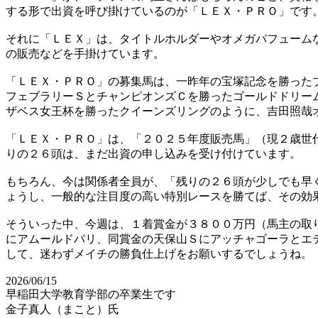
する形で出資を呼び掛けているのが「ＬＥＸ・ＰＲＯ」です
それに「ＬＥＸ」は、タイトルホルダーやオメガパフューム
の販売などを手掛けています。
「ＬＥＸ・ＰＲＯ」の募集馬は、一昨年の宝塚記念を勝った
フェブラリーＳとチャンピオンズＣを勝ったゴールドドリー
ザベス女王杯を勝ったクイーンズリングのように、吉田照哉
「ＬＥＸ・ＰＲＯ」は、「２０２５年度販売馬」（現２歳世
りの２６頭は、まだ出資の申し込みを受け付けています。
もちろん、今は関係者全員が、「残りの２６頭が少しでも早
ょうし、一般的な注目度の高い特別レースを勝てば、その効
そういった中、今週は、１着賞金が３８００万円（馬主の取
にアムールドパリ、同賞金の天保山Ｓにアッチャゴーラとエ
して、迷わずメイチの勝負仕上げをお願いするでしょうね。
2026/06/15
早稲田大学教育学部の卒業生です
金子真人（まこと）氏