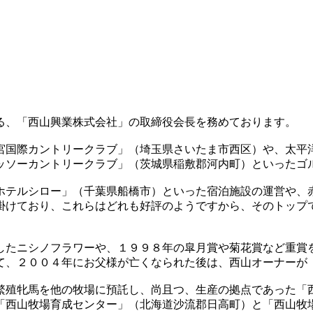
る、「西山興業株式会社」の取締役会長を務めております。
宮国際カントリークラブ」（埼玉県さいたま市西区）や、太平
ッソーカントリークラブ」（茨城県稲敷郡河内町）といったゴ
ホテルシロー」（千葉県船橋市）といった宿泊施設の運営や、
掛けており、これらはどれも好評のようですから、そのトップ
したニシノフラワーや、１９９８年の皐月賞や菊花賞など重賞
て、２００４年にお父様が亡くなられた後は、西山オーナーが
繁殖牝馬を他の牧場に預託し、尚且つ、生産の拠点であった「
「西山牧場育成センター」（北海道沙流郡日高町）と「西山牧