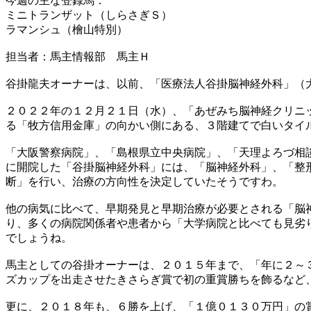
今週の主な登録馬：
ミニトランザット（しらさぎＳ）
ラマンシュ（檜山特別）
担当者：馬主情報部 馬主Ｈ
谷掛龍夫オーナーは、以前、「医療法人谷掛脳神経外科」（
２０２２年の１２月２１日（水）、「あぜみち脳神経クリニ
る「牧方信用金庫」の向かい側にある、３階建てで白いタイ
「大阪警察病院」、「島根県立中央病院」、「天理よろづ相
に開院した「谷掛脳神経外科」には、「脳神経外科」、「整
断」を行い、治療の方向性を決定していたそうですわ。
他の病気に比べて、早期発見と早期治療が必要とされる「脳
り、多くの病院関係者や患者から「大学病院と比べても見劣
でしょうね。
馬主としての谷掛オーナーは、２０１５年まで、「年に２～
ズカップを出走させたきさらぎ賞で初の重賞勝ちを飾るなど
更に、２０１８年も、６勝を上げ、「１億０１３０万円」の