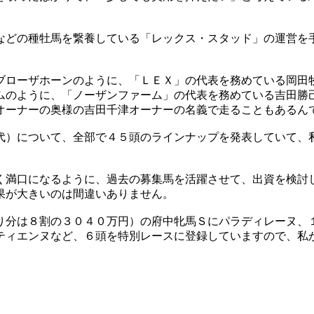
。
などの種牡馬を繋養している「レックス・スタッド」の運営を
ブローザホーンのように、「ＬＥＸ」の代表を務めている岡田
ムのように、「ノーザンファーム」の代表を務めている吉田勝
オーナーの奥様の吉田千津オーナーの名義で走ることもあるん
代）について、全部で４５頭のラインナップを発表していて、
く満口になるように、過去の募集馬を活躍させて、出資を検討
果が大きいのは間違いありません。
り分は８割の３０４０万円）の府中牝馬Ｓにパラディレーヌ、
ティエンヌなど、６頭を特別レースに登録していますので、私