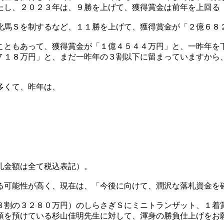
たし、２０２３年は、９勝を上げて、獲得賞金は前年を上回る
牝馬Ｓを制するなど、１１勝を上げて、獲得賞金が「２億６８
こともあって、獲得賞金が「１億４５４４万円」と、一昨年を
７１８万円」と、まだ一昨年の３割以下に留まっていますから
多くて、昨年は、
札金額は全て税込表記）。
る可能性が高く、現在は、「今後に向けて、潤沢な落札資金を
８割の３２８０万円）のしらさぎＳにミニトランザット、１着
頭を預けている杉山佳明先生に対して、渾身の勝負仕上げをお