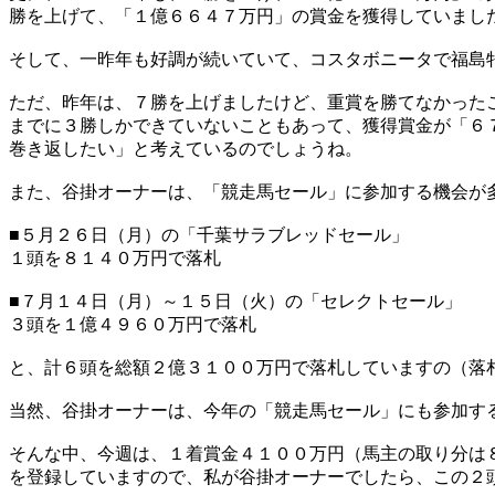
勝を上げて、「１億６６４７万円」の賞金を獲得していまし
そして、一昨年も好調が続いていて、コスタボニータで福島
ただ、昨年は、７勝を上げましたけど、重賞を勝てなかった
までに３勝しかできていないこともあって、獲得賞金が「６
巻き返したい」と考えているのでしょうね。
また、谷掛オーナーは、「競走馬セール」に参加する機会が
■５月２６日（月）の「千葉サラブレッドセール」
１頭を８１４０万円で落札
■７月１４日（月）～１５日（火）の「セレクトセール」
３頭を１億４９６０万円で落札
と、計６頭を総額２億３１００万円で落札していますの（落
当然、谷掛オーナーは、今年の「競走馬セール」にも参加す
そんな中、今週は、１着賞金４１００万円（馬主の取り分は
を登録していますので、私が谷掛オーナーでしたら、この２