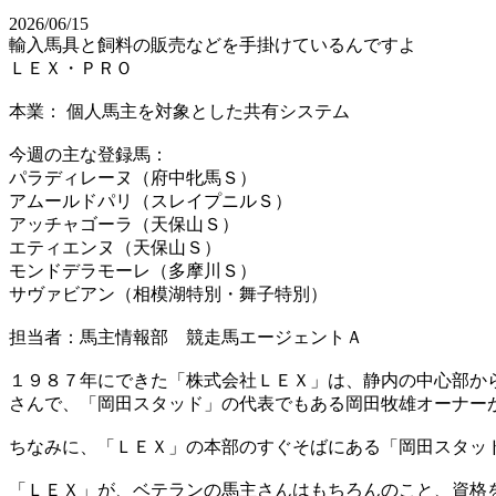
2026/06/15
輸入馬具と飼料の販売などを手掛けているんですよ
ＬＥＸ・ＰＲＯ
本業： 個人馬主を対象とした共有システム
今週の主な登録馬：
パラディレーヌ（府中牝馬Ｓ）
アムールドパリ（スレイプニルＳ）
アッチャゴーラ（天保山Ｓ）
エティエンヌ（天保山Ｓ）
モンドデラモーレ（多摩川Ｓ）
サヴァビアン（相模湖特別・舞子特別）
担当者：馬主情報部 競走馬エージェントＡ
１９８７年にできた「株式会社ＬＥＸ」は、静内の中心部か
さんで、「岡田スタッド」の代表でもある岡田牧雄オーナー
ちなみに、「ＬＥＸ」の本部のすぐそばにある「岡田スタッ
「ＬＥＸ」が、ベテランの馬主さんはもちろんのこと、資格