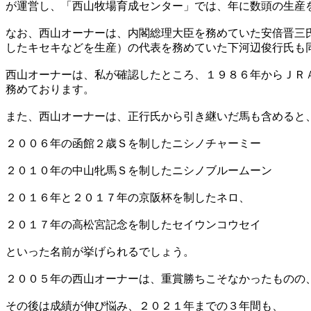
が運営し、「西山牧場育成センター」では、年に数頭の生産
なお、西山オーナーは、内閣総理大臣を務めていた安倍晋三
したキセキなどを生産）の代表を務めていた下河辺俊行氏も
西山オーナーは、私が確認したところ、１９８６年からＪＲ
務めております。
また、西山オーナーは、正行氏から引き継いだ馬も含めると
２００６年の函館２歳Ｓを制したニシノチャーミー
２０１０年の中山牝馬Ｓを制したニシノブルームーン
２０１６年と２０１７年の京阪杯を制したネロ、
２０１７年の高松宮記念を制したセイウンコウセイ
といった名前が挙げられるでしょう。
２００５年の西山オーナーは、重賞勝ちこそなかったものの
その後は成績が伸び悩み、２０２１年までの３年間も、