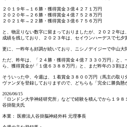
２０１９年→１６勝・獲得賞金３億４２７１万円
２０２０年→２６勝・獲得賞金４億７５２８万円
２０２１年→２２勝・獲得賞金３億６７５６万円
と、物足りない数字に留まっておりましたが、２０２２年は
成績を残しており、２０２３年は、セイウンハーデスで七夕
更に、一昨年も好調が続いており、ニシノデイジーで中山大
ただ、昨年は、「２４勝・獲得賞金４億７３３０万円」と、
ら、獲得賞金が「１億６３８８万円」と、まだ昨年の３割ほ
そういった中、今週は、１着賞金３８００万円（馬主の取り
ヴァンダを登録しておりますので、どちらも「完全に勝負懸
2026/06/15
「ロンドン大学神経研究所」などで経験を積んでから１９８
谷掛龍夫氏
本業： 医療法人谷掛脳神経外科 元理事長