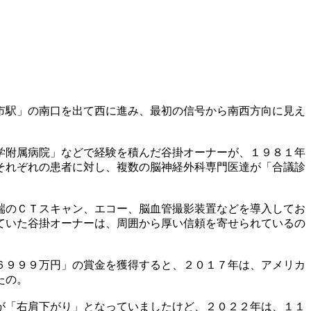
市駅」の南口を出て西に進み、最初の信号から南西方向に見え
学附属病院」などで経験を積んだ谷掛オーナーが、１９８１年
それぞれの患者に対し、複数の脳神経外科専門医達が「合議診
端のＣＴスキャン、エコー、脳血管撮影装置などを導入してお
ていた谷掛オーナーは、周囲から厚い信頼を寄せられているの
６９９９万円」の賞金を獲得すると、２０１７年は、アメリカ
たの。
が「右肩下がり」となっていましたけど、２０２２年は、１１