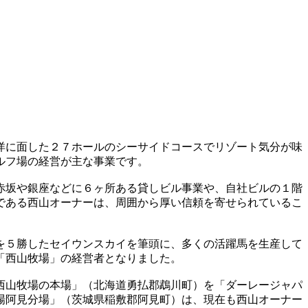
洋に面した２７ホールのシーサイドコースでリゾート気分が味
ルフ場の経営が主な事業です。
赤坂や銀座などに６ヶ所ある貸しビル事業や、自社ビルの１階
である西山オーナーは、周囲から厚い信頼を寄せられているこ
を５勝したセイウンスカイを筆頭に、多くの活躍馬を生産して
「西山牧場」の経営者となりました。
西山牧場の本場」（北海道勇払郡鵡川町）を「ダーレージャパ
場阿見分場」（茨城県稲敷郡阿見町）は、現在も西山オーナー