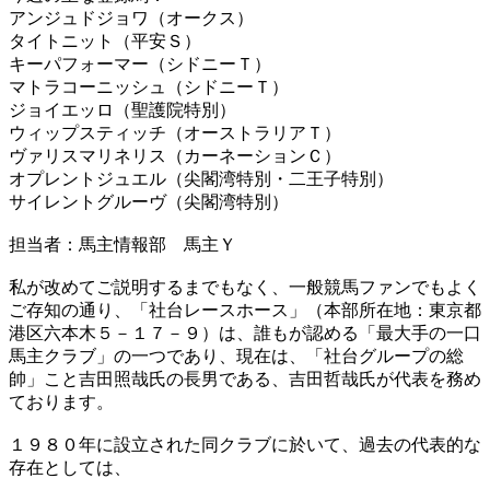
アンジュドジョワ（オークス）
タイトニット（平安Ｓ）
キーパフォーマー（シドニーＴ）
マトラコーニッシュ（シドニーＴ）
ジョイエッロ（聖護院特別）
ウィップスティッチ（オーストラリアＴ）
ヴァリスマリネリス（カーネーションＣ）
オプレントジュエル（尖閣湾特別・二王子特別）
サイレントグルーヴ（尖閣湾特別）
担当者：馬主情報部 馬主Ｙ
私が改めてご説明するまでもなく、一般競馬ファンでもよく
ご存知の通り、「社台レースホース」（本部所在地：東京都
港区六本木５－１７－９）は、誰もが認める「最大手の一口
馬主クラブ」の一つであり、現在は、「社台グループの総
帥」こと吉田照哉氏の長男である、吉田哲哉氏が代表を務め
ております。
１９８０年に設立された同クラブに於いて、過去の代表的な
存在としては、