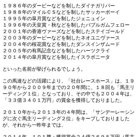
１９８６年のダービーなどを制したダイナガリバー
１９８８年のマイルＣＳなどを制したサッカーボーイ
１９９５年の皐月賞などを制したジェニュイン
１９９６年の天皇賞・秋などを制したバブルガムフェロー
２００１年の香港ヴァーズなどを制したステイゴールド
２００３年のダービーなどを制したネオユニヴァース
２００４年の桜花賞などを制したダンスインザムード
２００５年の有馬記念などを制したハーツクライ
２０１４年の皐月賞などを制したイスラボニータ
といった名前が挙げられるでしょう。
この馬達などの活躍により、「社台レースホース」は、１９
９０年から２００９年までの２０年間に、１８回も「馬主リ
ーディング１位」となっており、その中でも２００４年は、
「３３億３４０１万円」の賞金を獲得しておりました。
２０１０年から２０１３年の４年間は、「サンデーレーシン
グに次ぐ馬主リーディング２位」をキープしておりました
が、それから一昨年までは、
２０１４年→１０１勝・獲得賞金２４億２６９５万円（馬主