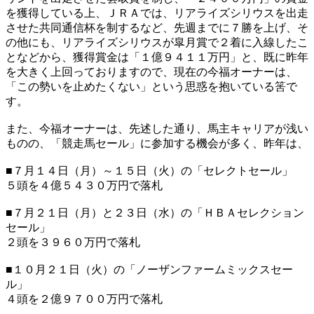
を獲得している上、ＪＲＡでは、リアライズシリウスを出走
させた共同通信杯を制するなど、先週までに７勝を上げ、そ
の他にも、リアライズシリウスが皐月賞で２着に入線したこ
となどから、獲得賞金は「１億９４１１万円」と、既に昨年
を大きく上回っておりますので、現在の今福オーナーは、
「この勢いを止めたくない」という思惑を抱いている筈で
す。
また、今福オーナーは、先述した通り、馬主キャリアが浅い
ものの、「競走馬セール」に参加する機会が多く、昨年は、
■７月１４日（月）～１５日（火）の「セレクトセール」
５頭を４億５４３０万円で落札
■７月２１日（月）と２３日（水）の「ＨＢＡセレクション
セール」
２頭を３９６０万円で落札
■１０月２１日（火）の「ノーザンファームミックスセー
ル」
４頭を２億９７００万円で落札