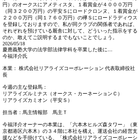
円）のオークスにアメティスタ、１着賞金が４０００万円
（同３２００万円）の平安Ｓにロードクロンヌ、１着賞金が
２２００万円（同１７６０万円）の欅Ｓにロードラディウス
を登録しておりますので、私が同クラブの関係者であれば、
それぞれを預けている厩舎に対して、どういった指示をする
のか、敢えてご説明するまでもないことでしょう。
2026/05/18
慶應義塾大学の法学部法律学科を卒業した後に…
今福洋介氏
本業： 株式会社リアライズコーポレーション 代表取締役社
長
今週の主な登録馬：
リアライズルミナス（オークス・カーネーションＣ）
リアライズカミオン（平安Ｓ）
担当者：馬主情報部 馬主Ｔ
今福洋介オーナーの本業は、「六本木ヒルズ森タワー」（東
京都港区六本木）の３４階に本社を構え、運送会社の経営支
援などを手掛けている、「株式会社リアライズコーポレーシ