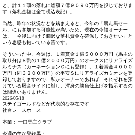
と、計１１頭の落札に総額７億９０９０万円を投じておりま
す（落札金額は全て税込表記）。
当然、昨年の状況などを踏まえると、今年の「競走馬セー
ル」にも参加する可能性が高いため、現在の今福オーナー
は、「今後に向けて潤沢な落札資金を確保しておきたい」と
いう思惑も抱いている筈です。
そういった中、今週は、１着賞金１億５０００万円（馬主の
取り分は８割の１億２０００万円）のオークスにリアライズ
ルミナス（カーネーションＣにも登録）、１着賞金４０００
万円（同３２００万円）の平安Ｓにリアライズカミオンを登
録しておりますので、私がオーナーであれば、それぞれを預
けている厩舎サイドに対し、渾身の勝負仕上げを指示するの
は間違いありません。
2026/05/18
ステイゴールドなどが代表的な存在です
社台レースホース
本業： 一口馬主クラブ
今週の主な登録馬：